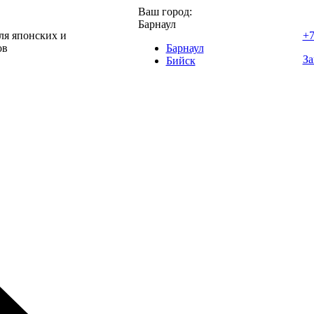
Ваш город:
Барнаул
ля японских и
+7
ов
Барнаул
За
Бийск