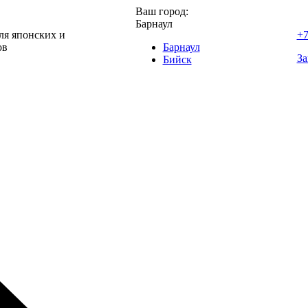
Ваш город:
Барнаул
ля японских и
+7
ов
Барнаул
За
Бийск