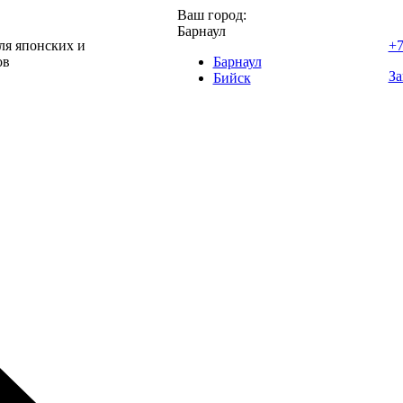
Ваш город:
Барнаул
ля японских и
+7
ов
Барнаул
За
Бийск