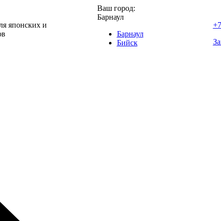
Ваш город:
Барнаул
ля японских и
+7
ов
Барнаул
За
Бийск